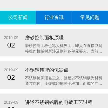
公司新闻
行业资讯
常见问题
磨砂控制面板原理
2019-09
02
磨砂控制面板也称人机界面，即人在直接或间
接操作机械时所涉及到的各单元要素。当前，
机械正朝着高速度、高精度、智能化、高可靠
性方向发展，人机界面作为人和机械之间交互
的纽带，直接影响到机械的工作效率、操作的
不锈钢铭牌的优缺点
2019-09
安全性、准确性和可靠性等等，因此人机界面
02
不锈钢铭牌顾名思义，就是以不锈钢板为材料
设计是机械设计中的一个重要环节。目前机械
通过腐蚀、压铸或印刷等手段加工而成的广告
设计中仅注
指示牌。现阶段使用的不锈钢铭牌大多数是通
过腐蚀技术制作的，这样的铭牌具有图案美
观、线条清晰、深度合适、底面平整、色彩饱
讲述不锈钢铭牌的电镀工艺过程
2019-09
满、拉丝均匀、表面色泽一致等特点。下面介