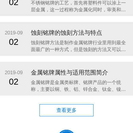
02
不锈钢铭牌的工艺，首先将塑料件可以涂上一
绍一下不锈钢铭牌的相关知识。 不锈钢是一
层金属，这一过程称为金属化同时，审美和机
械的目的。视觉上，金属涂层的塑料片具有增
加光泽度和反射率；其他性能，如耐磨性和导
电性，这是不塑性的本质特征，往往是通过金
蚀刻铭牌的蚀刻方法与特点
2019-09
属化。金属塑料部件类似的应用程序使用金属
02
蚀刻铭牌方法是制作金属铭牌行业里用到最全
镀零件，但往往在体重较低，具有较高的耐腐
面最广的一种方式，但是蚀刻的方法又可以分
蚀性，虽然不是在
为，化学蚀刻和电蚀刻两种方法。 首先我们讲
讲化学蚀刻的一个原理：在化学蚀刻中是使用
化学溶液，经由化学反应以达到蚀刻的目的，
金属铭牌属性与适用范围简介
2019-09
化学蚀刻机是将材料用化学反应或物理撞击作
02
金属铭牌是金属类标牌、铭牌产品的一个统
用而移除的技术。电蚀刻技术也称为机器
称，主要以铜、铁、铝、锌合金、钛金、镍、
不锈钢为原材料，通过冲压、压铸、蚀刻、印
刷、烤漆、雕刻、高光拉丝，电镀处理等工艺
制作而成。下面给大家介绍几种金属标牌属性
查看更多
及适用范围： 一.铝标牌具有极好的精美性：铝
的延展性优良，有利于成型加工。制作方法多
样化，容易着色