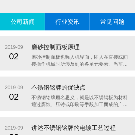
公司新闻
行业资讯
常见问题
磨砂控制面板原理
2019-09
02
磨砂控制面板也称人机界面，即人在直接或间
接操作机械时所涉及到的各单元要素。当前，
机械正朝着高速度、高精度、智能化、高可靠
性方向发展，人机界面作为人和机械之间交互
的纽带，直接影响到机械的工作效率、操作的
不锈钢铭牌的优缺点
2019-09
安全性、准确性和可靠性等等，因此人机界面
02
不锈钢铭牌顾名思义，就是以不锈钢板为材料
设计是机械设计中的一个重要环节。目前机械
通过腐蚀、压铸或印刷等手段加工而成的广告
设计中仅注
指示牌。现阶段使用的不锈钢铭牌大多数是通
过腐蚀技术制作的，这样的铭牌具有图案美
观、线条清晰、深度合适、底面平整、色彩饱
讲述不锈钢铭牌的电镀工艺过程
2019-09
满、拉丝均匀、表面色泽一致等特点。下面介