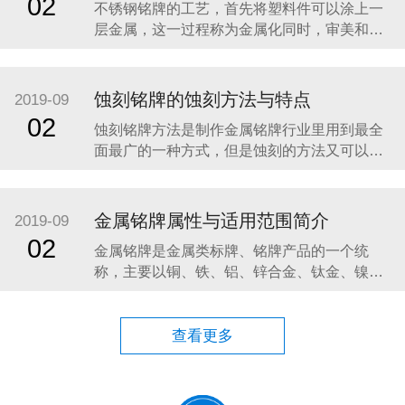
02
不锈钢铭牌的工艺，首先将塑料件可以涂上一
绍一下不锈钢铭牌的相关知识。 不锈钢是一
层金属，这一过程称为金属化同时，审美和机
械的目的。视觉上，金属涂层的塑料片具有增
加光泽度和反射率；其他性能，如耐磨性和导
电性，这是不塑性的本质特征，往往是通过金
蚀刻铭牌的蚀刻方法与特点
2019-09
属化。金属塑料部件类似的应用程序使用金属
02
蚀刻铭牌方法是制作金属铭牌行业里用到最全
镀零件，但往往在体重较低，具有较高的耐腐
面最广的一种方式，但是蚀刻的方法又可以分
蚀性，虽然不是在
为，化学蚀刻和电蚀刻两种方法。 首先我们讲
讲化学蚀刻的一个原理：在化学蚀刻中是使用
化学溶液，经由化学反应以达到蚀刻的目的，
金属铭牌属性与适用范围简介
2019-09
化学蚀刻机是将材料用化学反应或物理撞击作
02
金属铭牌是金属类标牌、铭牌产品的一个统
用而移除的技术。电蚀刻技术也称为机器
称，主要以铜、铁、铝、锌合金、钛金、镍、
不锈钢为原材料，通过冲压、压铸、蚀刻、印
刷、烤漆、雕刻、高光拉丝，电镀处理等工艺
制作而成。下面给大家介绍几种金属标牌属性
查看更多
及适用范围： 一.铝标牌具有极好的精美性：铝
的延展性优良，有利于成型加工。制作方法多
样化，容易着色