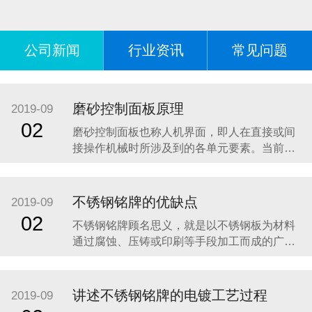
公司新闻
行业资讯
常见问题
磨砂控制面板原理
2019-09
02
磨砂控制面板也称人机界面，即人在直接或间
接操作机械时所涉及到的各单元要素。当前，
机械正朝着高速度、高精度、智能化、高可靠
性方向发展，人机界面作为人和机械之间交互
的纽带，直接影响到机械的工作效率、操作的
不锈钢铭牌的优缺点
2019-09
安全性、准确性和可靠性等等，因此人机界面
02
不锈钢铭牌顾名思义，就是以不锈钢板为材料
设计是机械设计中的一个重要环节。目前机械
通过腐蚀、压铸或印刷等手段加工而成的广告
设计中仅注
指示牌。现阶段使用的不锈钢铭牌大多数是通
过腐蚀技术制作的，这样的铭牌具有图案美
观、线条清晰、深度合适、底面平整、色彩饱
讲述不锈钢铭牌的电镀工艺过程
2019-09
满、拉丝均匀、表面色泽一致等特点。下面介