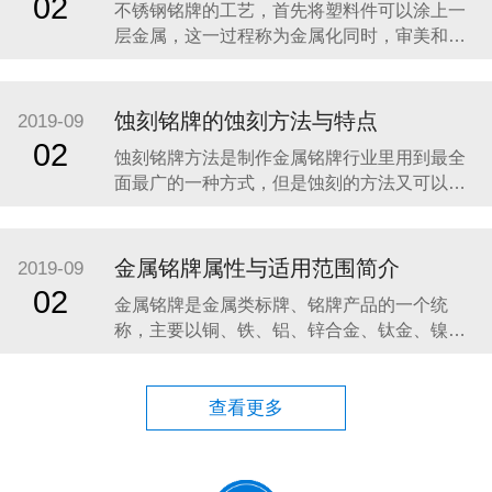
02
不锈钢铭牌的工艺，首先将塑料件可以涂上一
绍一下不锈钢铭牌的相关知识。 不锈钢是一
层金属，这一过程称为金属化同时，审美和机
械的目的。视觉上，金属涂层的塑料片具有增
加光泽度和反射率；其他性能，如耐磨性和导
电性，这是不塑性的本质特征，往往是通过金
蚀刻铭牌的蚀刻方法与特点
2019-09
属化。金属塑料部件类似的应用程序使用金属
02
蚀刻铭牌方法是制作金属铭牌行业里用到最全
镀零件，但往往在体重较低，具有较高的耐腐
面最广的一种方式，但是蚀刻的方法又可以分
蚀性，虽然不是在
为，化学蚀刻和电蚀刻两种方法。 首先我们讲
讲化学蚀刻的一个原理：在化学蚀刻中是使用
化学溶液，经由化学反应以达到蚀刻的目的，
金属铭牌属性与适用范围简介
2019-09
化学蚀刻机是将材料用化学反应或物理撞击作
02
金属铭牌是金属类标牌、铭牌产品的一个统
用而移除的技术。电蚀刻技术也称为机器
称，主要以铜、铁、铝、锌合金、钛金、镍、
不锈钢为原材料，通过冲压、压铸、蚀刻、印
刷、烤漆、雕刻、高光拉丝，电镀处理等工艺
制作而成。下面给大家介绍几种金属标牌属性
查看更多
及适用范围： 一.铝标牌具有极好的精美性：铝
的延展性优良，有利于成型加工。制作方法多
样化，容易着色