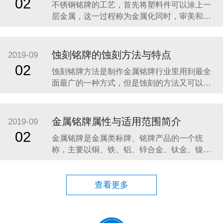
02
不锈钢铭牌的工艺，首先将塑料件可以涂上一
绍一下不锈钢铭牌的相关知识。 不锈钢是一
层金属，这一过程称为金属化同时，审美和机
械的目的。视觉上，金属涂层的塑料片具有增
加光泽度和反射率；其他性能，如耐磨性和导
电性，这是不塑性的本质特征，往往是通过金
蚀刻铭牌的蚀刻方法与特点
2019-09
属化。金属塑料部件类似的应用程序使用金属
02
蚀刻铭牌方法是制作金属铭牌行业里用到最全
镀零件，但往往在体重较低，具有较高的耐腐
面最广的一种方式，但是蚀刻的方法又可以分
蚀性，虽然不是在
为，化学蚀刻和电蚀刻两种方法。 首先我们讲
讲化学蚀刻的一个原理：在化学蚀刻中是使用
化学溶液，经由化学反应以达到蚀刻的目的，
金属铭牌属性与适用范围简介
2019-09
化学蚀刻机是将材料用化学反应或物理撞击作
02
金属铭牌是金属类标牌、铭牌产品的一个统
用而移除的技术。电蚀刻技术也称为机器
称，主要以铜、铁、铝、锌合金、钛金、镍、
不锈钢为原材料，通过冲压、压铸、蚀刻、印
刷、烤漆、雕刻、高光拉丝，电镀处理等工艺
制作而成。下面给大家介绍几种金属标牌属性
查看更多
及适用范围： 一.铝标牌具有极好的精美性：铝
的延展性优良，有利于成型加工。制作方法多
样化，容易着色