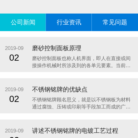
公司新闻
行业资讯
常见问题
磨砂控制面板原理
2019-09
02
磨砂控制面板也称人机界面，即人在直接或间
接操作机械时所涉及到的各单元要素。当前，
机械正朝着高速度、高精度、智能化、高可靠
性方向发展，人机界面作为人和机械之间交互
的纽带，直接影响到机械的工作效率、操作的
不锈钢铭牌的优缺点
2019-09
安全性、准确性和可靠性等等，因此人机界面
02
不锈钢铭牌顾名思义，就是以不锈钢板为材料
设计是机械设计中的一个重要环节。目前机械
通过腐蚀、压铸或印刷等手段加工而成的广告
设计中仅注
指示牌。现阶段使用的不锈钢铭牌大多数是通
过腐蚀技术制作的，这样的铭牌具有图案美
观、线条清晰、深度合适、底面平整、色彩饱
讲述不锈钢铭牌的电镀工艺过程
2019-09
满、拉丝均匀、表面色泽一致等特点。下面介