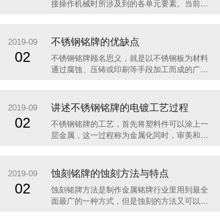
接操作机械时所涉及到的各单元要素。当前，
机械正朝着高速度、高精度、智能化、高可靠
性方向发展，人机界面作为人和机械之间交互
的纽带，直接影响到机械的工作效率、操作的
不锈钢铭牌的优缺点
2019-09
安全性、准确性和可靠性等等，因此人机界面
02
不锈钢铭牌顾名思义，就是以不锈钢板为材料
设计是机械设计中的一个重要环节。目前机械
通过腐蚀、压铸或印刷等手段加工而成的广告
设计中仅注
指示牌。现阶段使用的不锈钢铭牌大多数是通
过腐蚀技术制作的，这样的铭牌具有图案美
观、线条清晰、深度合适、底面平整、色彩饱
讲述不锈钢铭牌的电镀工艺过程
2019-09
满、拉丝均匀、表面色泽一致等特点。下面介
02
不锈钢铭牌的工艺，首先将塑料件可以涂上一
绍一下不锈钢铭牌的相关知识。 不锈钢是一
层金属，这一过程称为金属化同时，审美和机
械的目的。视觉上，金属涂层的塑料片具有增
加光泽度和反射率；其他性能，如耐磨性和导
电性，这是不塑性的本质特征，往往是通过金
蚀刻铭牌的蚀刻方法与特点
2019-09
属化。金属塑料部件类似的应用程序使用金属
02
蚀刻铭牌方法是制作金属铭牌行业里用到最全
镀零件，但往往在体重较低，具有较高的耐腐
面最广的一种方式，但是蚀刻的方法又可以分
蚀性，虽然不是在
为，化学蚀刻和电蚀刻两种方法。 首先我们讲