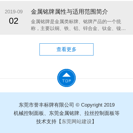
讲化学蚀刻的一个原理：在化学蚀刻中是使用
化学溶液，经由化学反应以达到蚀刻的目的，
金属铭牌属性与适用范围简介
2019-09
化学蚀刻机是将材料用化学反应或物理撞击作
02
金属铭牌是金属类标牌、铭牌产品的一个统
用而移除的技术。电蚀刻技术也称为机器
称，主要以铜、铁、铝、锌合金、钛金、镍、
不锈钢为原材料，通过冲压、压铸、蚀刻、印
刷、烤漆、雕刻、高光拉丝，电镀处理等工艺
制作而成。下面给大家介绍几种金属标牌属性
查看更多
及适用范围： 一.铝标牌具有极好的精美性：铝
的延展性优良，有利于成型加工。制作方法多
样化，容易着色
东莞市誉丰标牌有限公司 © Copyright 2019
机械控制面板、东莞金属铭牌、拉丝控制面板等
技术支持【
东莞网站建设
】