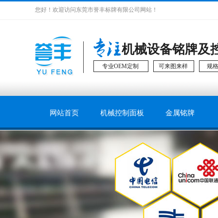
您好！欢迎访问东莞市誉丰标牌有限公司网站！
机械设备铭牌及
专业OEM定制
可来图来样
规
网站首页
机械控制面板
金属铭牌