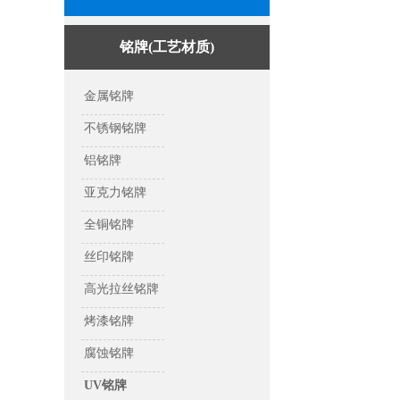
铭牌(工艺材质)
金属铭牌
不锈钢铭牌
铝铭牌
亚克力铭牌
全铜铭牌
丝印铭牌
高光拉丝铭牌
烤漆铭牌
腐蚀铭牌
UV铭牌