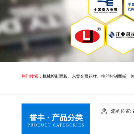
热门搜索：
机械控制面板
、
东莞金属铭牌
、
拉丝控制面板
、
您的位置:
誉丰 · 产品分类
PRODUCT CATEGORIES