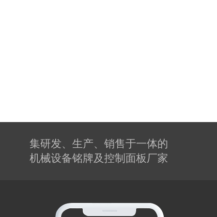
集研发、生产、销售于一体的
机械设备铭牌及控制面板厂家