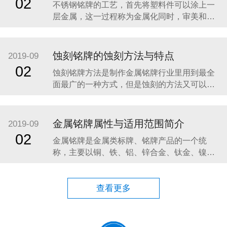
02
不锈钢铭牌的工艺，首先将塑料件可以涂上一
绍一下不锈钢铭牌的相关知识。 不锈钢是一
层金属，这一过程称为金属化同时，审美和机
械的目的。视觉上，金属涂层的塑料片具有增
加光泽度和反射率；其他性能，如耐磨性和导
电性，这是不塑性的本质特征，往往是通过金
蚀刻铭牌的蚀刻方法与特点
2019-09
属化。金属塑料部件类似的应用程序使用金属
02
蚀刻铭牌方法是制作金属铭牌行业里用到最全
镀零件，但往往在体重较低，具有较高的耐腐
面最广的一种方式，但是蚀刻的方法又可以分
蚀性，虽然不是在
为，化学蚀刻和电蚀刻两种方法。 首先我们讲
讲化学蚀刻的一个原理：在化学蚀刻中是使用
化学溶液，经由化学反应以达到蚀刻的目的，
金属铭牌属性与适用范围简介
2019-09
化学蚀刻机是将材料用化学反应或物理撞击作
02
金属铭牌是金属类标牌、铭牌产品的一个统
用而移除的技术。电蚀刻技术也称为机器
称，主要以铜、铁、铝、锌合金、钛金、镍、
不锈钢为原材料，通过冲压、压铸、蚀刻、印
刷、烤漆、雕刻、高光拉丝，电镀处理等工艺
制作而成。下面给大家介绍几种金属标牌属性
查看更多
及适用范围： 一.铝标牌具有极好的精美性：铝
的延展性优良，有利于成型加工。制作方法多
样化，容易着色