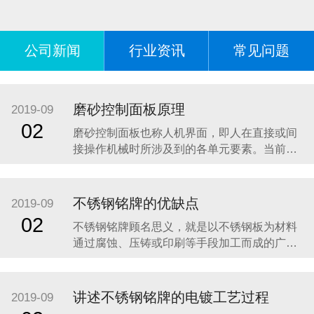
公司新闻
行业资讯
常见问题
磨砂控制面板原理
2019-09
02
磨砂控制面板也称人机界面，即人在直接或间
接操作机械时所涉及到的各单元要素。当前，
机械正朝着高速度、高精度、智能化、高可靠
性方向发展，人机界面作为人和机械之间交互
的纽带，直接影响到机械的工作效率、操作的
不锈钢铭牌的优缺点
2019-09
安全性、准确性和可靠性等等，因此人机界面
02
不锈钢铭牌顾名思义，就是以不锈钢板为材料
设计是机械设计中的一个重要环节。目前机械
通过腐蚀、压铸或印刷等手段加工而成的广告
设计中仅注
指示牌。现阶段使用的不锈钢铭牌大多数是通
过腐蚀技术制作的，这样的铭牌具有图案美
观、线条清晰、深度合适、底面平整、色彩饱
讲述不锈钢铭牌的电镀工艺过程
2019-09
满、拉丝均匀、表面色泽一致等特点。下面介