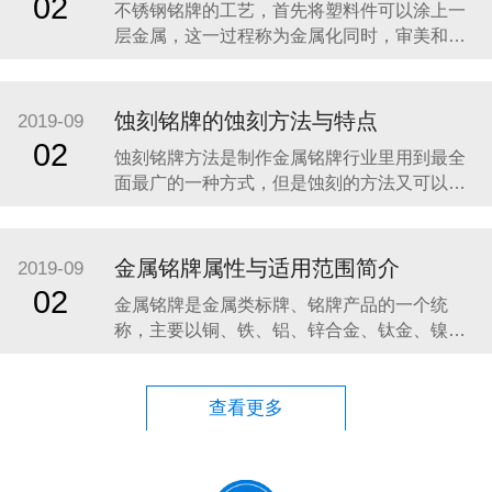
02
不锈钢铭牌的工艺，首先将塑料件可以涂上一
绍一下不锈钢铭牌的相关知识。 不锈钢是一
层金属，这一过程称为金属化同时，审美和机
械的目的。视觉上，金属涂层的塑料片具有增
加光泽度和反射率；其他性能，如耐磨性和导
电性，这是不塑性的本质特征，往往是通过金
蚀刻铭牌的蚀刻方法与特点
2019-09
属化。金属塑料部件类似的应用程序使用金属
02
蚀刻铭牌方法是制作金属铭牌行业里用到最全
镀零件，但往往在体重较低，具有较高的耐腐
面最广的一种方式，但是蚀刻的方法又可以分
蚀性，虽然不是在
为，化学蚀刻和电蚀刻两种方法。 首先我们讲
讲化学蚀刻的一个原理：在化学蚀刻中是使用
化学溶液，经由化学反应以达到蚀刻的目的，
金属铭牌属性与适用范围简介
2019-09
化学蚀刻机是将材料用化学反应或物理撞击作
02
金属铭牌是金属类标牌、铭牌产品的一个统
用而移除的技术。电蚀刻技术也称为机器
称，主要以铜、铁、铝、锌合金、钛金、镍、
不锈钢为原材料，通过冲压、压铸、蚀刻、印
刷、烤漆、雕刻、高光拉丝，电镀处理等工艺
制作而成。下面给大家介绍几种金属标牌属性
查看更多
及适用范围： 一.铝标牌具有极好的精美性：铝
的延展性优良，有利于成型加工。制作方法多
样化，容易着色