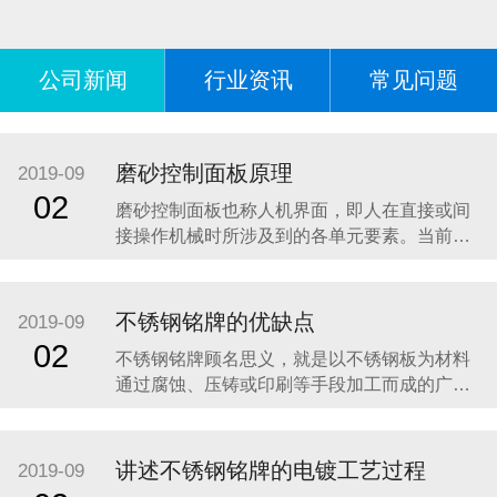
公司新闻
行业资讯
常见问题
磨砂控制面板原理
2019-09
02
磨砂控制面板也称人机界面，即人在直接或间
接操作机械时所涉及到的各单元要素。当前，
机械正朝着高速度、高精度、智能化、高可靠
性方向发展，人机界面作为人和机械之间交互
的纽带，直接影响到机械的工作效率、操作的
不锈钢铭牌的优缺点
2019-09
安全性、准确性和可靠性等等，因此人机界面
02
不锈钢铭牌顾名思义，就是以不锈钢板为材料
设计是机械设计中的一个重要环节。目前机械
通过腐蚀、压铸或印刷等手段加工而成的广告
设计中仅注
指示牌。现阶段使用的不锈钢铭牌大多数是通
过腐蚀技术制作的，这样的铭牌具有图案美
观、线条清晰、深度合适、底面平整、色彩饱
讲述不锈钢铭牌的电镀工艺过程
2019-09
满、拉丝均匀、表面色泽一致等特点。下面介