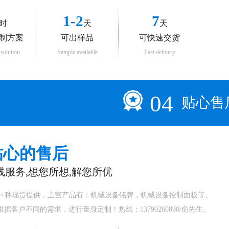
1-2
7
时
天
天
制方案
可出样品
可快速交货
solution
Sample available
Fast delivery
04
贴心售
贴心的售后
线服务,想您所想,解您所优
00+种现货提供，主营产品有：机械设备铭牌，机械设备控制面板等。
据客户不同的需求，进行量身定制！热线：13790260890/俞先生。