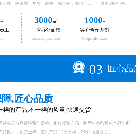
指示牌、标识牌、奖牌、表格、标签等，来料丝印、金属蚀刻等业务。
0
3000
1000
+
㎡
+
员工
厂房办公面积
客户合作案例
rs
Company plant area
Cooperation Case
03
匠心品
障,匠心品质
一样的产品,不一样的质量,快速交货
经过第三方品质验货与质检。承接授权产品，并严格执行授权产品的所
产品设计，免费送样。定制产品1-2天出样，7天可快速交货。