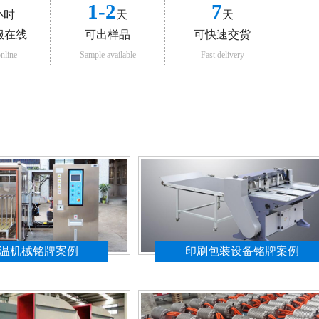
1-2
7
小时
天
天
服在线
可出样品
可快速交货
nline
Sample available
Fast delivery
例
温机械铭牌案例
印刷包装设备铭牌案例