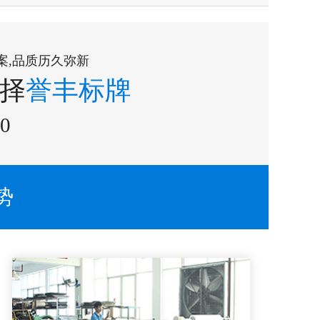
案,品质历久弥新
择
誉丰标牌
90
势