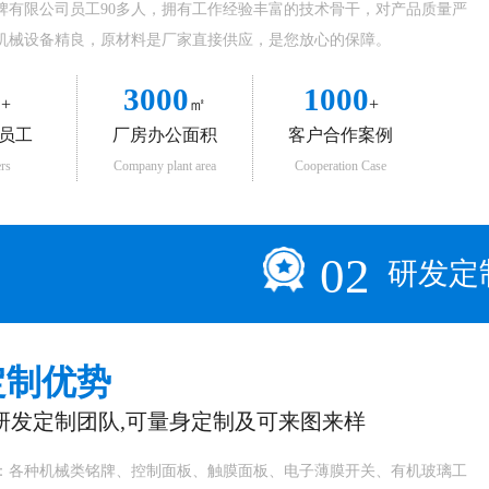
牌有限公司员工90多人，拥有工作经验丰富的技术骨干，对产品质量严
机械设备精良，原材料是厂家直接供应，是您放心的保障。
0
3000
1000
+
㎡
+
员工
厂房办公面积
客户合作案例
rs
Company plant area
Cooperation Case
02
研发定
定制优势
人研发定制团队,可量身定制及可来图来样
：各种机械类铭牌、控制面板、触膜面板、电子薄膜开关、有机玻璃工