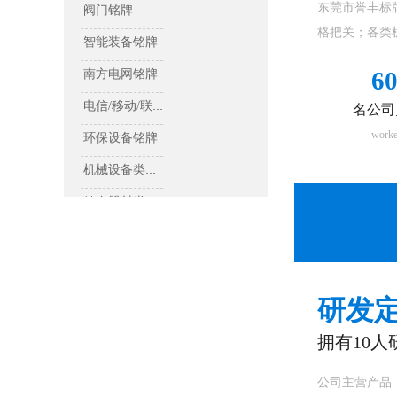
东莞市誉丰标
阀门铭牌
格把关；各类
智能装备铭牌
6
南方电网铭牌
电信/移动/联通铭牌
名公司
worke
环保设备铭牌
机械设备类铭牌
健身器材类铭牌
医疗设备铭牌
机器人铭牌
研发
机械设备类控制铭牌
拥有10
公司主营产品