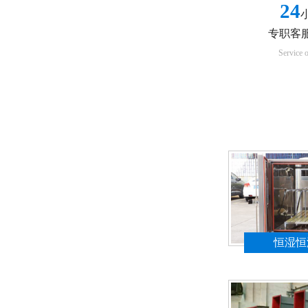
24
专职客
Service o
应用案
恒湿恒